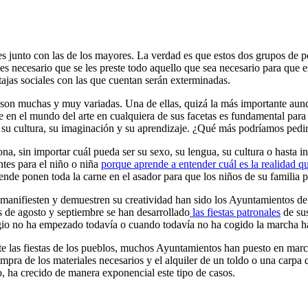
es junto con las de los mayores. La verdad es que estos dos grupos de 
, es necesario que se les preste todo aquello que sea necesario para que
ajas sociales con las que cuentan serán exterminadas.
s son muchas y muy variadas. Una de ellas, quizá la más importante aunqu
 en el mundo del arte en cualquiera de sus facetas es fundamental par
a su cultura, su imaginación y su aprendizaje. ¿Qué más podríamos pedi
a, sin importar cuál pueda ser su sexo, su lengua, su cultura o hasta in
tes para el niño o niña
porque aprende a entender cuál es la realidad q
nde ponen toda la carne en el asador para que los niños de su familia p
manifiesten y demuestren su creatividad han sido los Ayuntamientos de
 de agosto y septiembre se han desarrollado
las fiestas patronales
de sus
gio no ha empezado todavía o cuando todavía no ha cogido la marcha ha
te las fiestas de los pueblos, muchos Ayuntamientos han puesto en march
ompra de los materiales necesarios y el alquiler de un toldo o una carpa
 ha crecido de manera exponencial este tipo de casos.