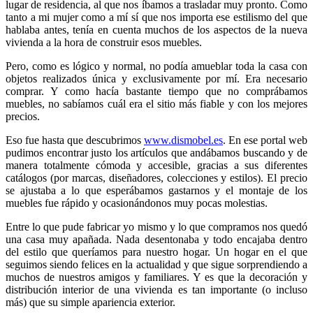
lugar de residencia, al que nos íbamos a trasladar muy pronto. Como
tanto a mi mujer como a mí sí que nos importa ese estilismo del que
hablaba antes, tenía en cuenta muchos de los aspectos de la nueva
vivienda a la hora de construir esos muebles.
Pero, como es lógico y normal, no podía amueblar toda la casa con
objetos realizados única y exclusivamente por mí. Era necesario
comprar. Y como hacía bastante tiempo que no comprábamos
muebles, no sabíamos cuál era el sitio más fiable y con los mejores
precios.
Eso fue hasta que descubrimos
www.dismobel.es
. En ese portal web
pudimos encontrar justo los artículos que andábamos buscando y de
manera totalmente cómoda y accesible, gracias a sus diferentes
catálogos (por marcas, diseñadores, colecciones y estilos). El precio
se ajustaba a lo que esperábamos gastarnos y el montaje de los
muebles fue rápido y ocasionándonos muy pocas molestias.
Entre lo que pude fabricar yo mismo y lo que compramos nos quedó
una casa muy apañada. Nada desentonaba y todo encajaba dentro
del estilo que queríamos para nuestro hogar. Un hogar en el que
seguimos siendo felices en la actualidad y que sigue sorprendiendo a
muchos de nuestros amigos y familiares. Y es que la decoración y
distribución interior de una vivienda es tan importante (o incluso
más) que su simple apariencia exterior.