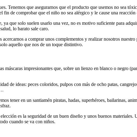
eques. Tenemos que asegurarnos que el producto que usemos no sea tóxico
l fin de comprobar que el niño no sea alérgico y le cause una reacción 
a que solo suelen usarlo una vez, no es motivo suficiente para adquiri
lud, lo barato sale caro.
s acercarnos a comprar unos complementos y realizar nosotros nuestro
lo aquello que nos de un toque distintivo.
s máscaras impresionantes que, sobre un lienzo en blanco o negro (pant
idad de ideas: peces coloridos, pulpos con más de ocho patas, cangrejo
s…
os tener en un santiamén piratas, hadas, superhéroes, bailarinas, ani
sfraz.
 elección es la seguridad de un buen diseño y unos buenos materiales. U
 todo cuando se va con niños.