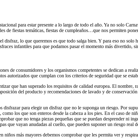
estacional para estar presente a lo largo de todo el año. Ya no solo Car
iles de fiestas temáticas, fiestas de cumpleaños…que nos permiten poner a
 disfraz, lo que queremos es que todo salga bien. Y para eso no solo h
sfraces infantiles para que podamos pasar el momento más divertido, s
iones de consumidores y los organismos competentes se dedican a realiz
ntos autorizados que cumplan con los criterios de seguridad que se estab
tizar que han superado los requisitos de calidad europea. El nombre, raz
mposición del producto y recomendaciones de lavado y de conservación s
disfrazar para elegir un disfraz que no le suponga un riesgo. Por supue
como los que son enteros desde la cabeza a los pies. En el caso de niños
robar que no tenga piezas pequeñas que se puedan desprender ni ingeri
apas que vayan anudadas al cuello, que pueden suponer un riesgo real de
 en niños más mayores debemos comprobar que les permita ver y respira