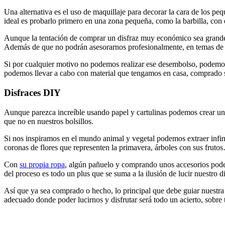
Una alternativa es el uso de maquillaje para decorar la cara de los p
ideal es probarlo primero en una zona pequeña, como la barbilla, con e
Aunque la tentación de comprar un disfraz muy económico sea grande, y
Además de que no podrán asesorarnos profesionalmente, en temas de sa
Si por cualquier motivo no podemos realizar ese desembolso, podemo
podemos llevar a cabo con material que tengamos en casa, comprado so
Disfraces DIY
Aunque parezca increíble usando papel y cartulinas podemos crear una
que no en nuestros bolsillos.
Si nos inspiramos en el mundo animal y vegetal podemos extraer infin
coronas de flores que representen la primavera, árboles con sus fruto
Con
su propia ropa
, algún pañuelo y comprando unos accesorios podem
del proceso es todo un plus que se suma a la ilusión de lucir nuestro di
Así que ya sea comprado o hecho, lo principal que debe guiar nuestra
adecuado donde poder lucirnos y disfrutar será todo un acierto, sobre