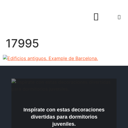
Hogar y Decoración
17995
Inspírate con estas decoraciones
divertidas para dormitorios
juveniles.