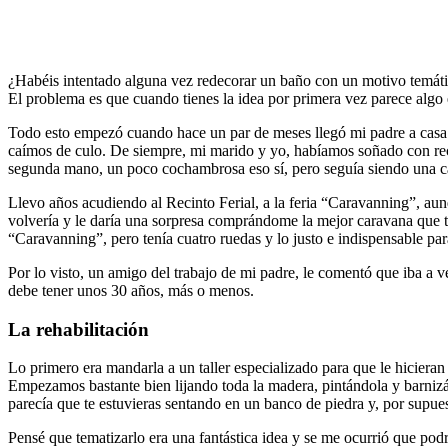
¿Habéis intentado alguna vez redecorar un baño con un motivo temáti
El problema es que cuando tienes la idea por primera vez parece algo e
Todo esto empezó cuando hace un par de meses llegó mi padre a casa d
caímos de culo. De siempre, mi marido y yo, habíamos soñado con re
segunda mano, un poco cochambrosa eso sí, pero seguía siendo una c
Llevo años acudiendo al Recinto Ferial, a la feria “Caravanning”, aun
volvería y le daría una sorpresa comprándome la mejor caravana que t
“Caravanning”, pero tenía cuatro ruedas y lo justo e indispensable par
Por lo visto, un amigo del trabajo de mi padre, le comentó que iba a 
debe tener unos 30 años, más o menos.
La rehabilitación
Lo primero era mandarla a un taller especializado para que le hiciera
Empezamos bastante bien lijando toda la madera, pintándola y barni
parecía que te estuvieras sentando en un banco de piedra y, por supues
Pensé que tematizarlo era una fantástica idea y se me ocurrió que pod