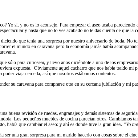
co? Yo sí, y no os lo aconsejo. Para empezar el aseo acaba pareciendo
spectacular y hasta que no lo ves acabado no te das cuenta de que la co
iciendo que tenía una sorpresa por nuestro aniversario de boda. No ten
correr el mundo en caravana pero la economía jamás había acompañado 
aravana.
que sólo para curiosear, y llevo años diciéndole a uno de los empresari
uviera expuesta. Obviamente aquel cacharro que nos había traído mi pa
a poder viajar en ella, así que nosotros estábamos contentos.
vender su caravana para comprarse otra en su cercana jubilación y mi pa
n una buena revisión de ruedas, engranajes y demás sistemas de segurid
zándola. Los pequeños muebles de cocina parecían otros. Cambiamos t
to, había que cambiar el aseo: y ahí es donde tuve la gran idea.
“Yo me
ría ser una gran sorpresa para mi marido hacerlo con cosas sobre el cine