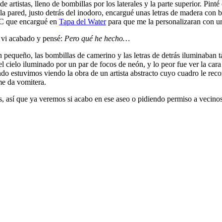
e artistas, lleno de bombillas por los laterales y la parte superior. Pi
 la pared, justo detrás del inodoro, encargué unas letras de madera co
WC que encargué en
Tapa del Water
para que me la personalizaran con un 
o vi acabado y pensé:
Pero qué he hecho…
pequeño, las bombillas de camerino y las letras de detrás iluminaban t
l cielo iluminado por un par de focos de neón, y lo peor fue ver la car
ndo estuvimos viendo la obra de un artista abstracto cuyo cuadro le rec
me da vomitera.
s, así que ya veremos si acabo en ese aseo o pidiendo permiso a vecin