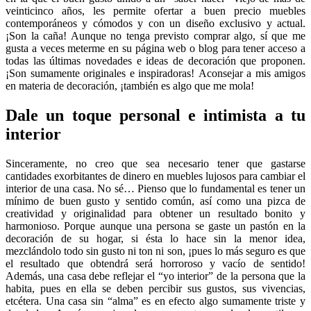
veinticinco años, les permite ofertar a buen precio muebles
contemporáneos y cómodos y con un diseño exclusivo y actual.
¡Son la caña! Aunque no tenga previsto comprar algo, sí que me
gusta a veces meterme en su página web o blog para tener acceso a
todas las últimas novedades e ideas de decoración que proponen.
¡Son sumamente originales e inspiradoras! Aconsejar a mis amigos
en materia de decoración, ¡también es algo que me mola!
Dale un toque personal e intimista a tu
interior
Sinceramente, no creo que sea necesario tener que gastarse
cantidades exorbitantes de dinero en muebles lujosos para cambiar el
interior de una casa. No sé… Pienso que lo fundamental es tener un
mínimo de buen gusto y sentido común, así como una pizca de
creatividad y originalidad para obtener un resultado bonito y
harmonioso. Porque aunque una persona se gaste un pastón en la
decoración de su hogar, si ésta lo hace sin la menor idea,
mezclándolo todo sin gusto ni ton ni son, ¡pues lo más seguro es que
el resultado que obtendrá será horroroso y vacío de sentido!
Además, una casa debe reflejar el “yo interior” de la persona que la
habita, pues en ella se deben percibir sus gustos, sus vivencias,
etcétera. Una casa sin “alma” es en efecto algo sumamente triste y