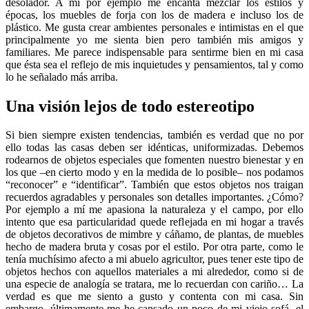
desolador. A mí por ejemplo me encanta mezclar los estilos y
épocas, los muebles de forja con los de madera e incluso los de
plástico. Me gusta crear ambientes personales e intimistas en el que
principalmente yo me sienta bien pero también mis amigos y
familiares. Me parece indispensable para sentirme bien en mi casa
que ésta sea el reflejo de mis inquietudes y pensamientos, tal y como
lo he señalado más arriba.
Una visión lejos de todo estereotipo
Si bien siempre existen tendencias, también es verdad que no por
ello todas las casas deben ser idénticas, uniformizadas. Debemos
rodearnos de objetos especiales que fomenten nuestro bienestar y en
los que –en cierto modo y en la medida de lo posible– nos podamos
“reconocer” e “identificar”. También que estos objetos nos traigan
recuerdos agradables y personales son detalles importantes. ¿Cómo?
Por ejemplo a mí me apasiona la naturaleza y el campo, por ello
intento que esa particularidad quede reflejada en mi hogar a través
de objetos decorativos de mimbre y cáñamo, de plantas, de muebles
hecho de madera bruta y cosas por el estilo. Por otra parte, como le
tenía muchísimo afecto a mi abuelo agricultor, pues tener este tipo de
objetos hechos con aquellos materiales a mi alrededor, como si de
una especie de analogía se tratara, me lo recuerdan con cariño… La
verdad es que me siento a gusto y contenta con mi casa. Sin
embargo, últimamente me he cansado un poco de mi viejo sofá, el