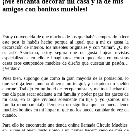
¡Me encanta decorar mi casa y la de mis
amigos con bonitos muebles!
Estoy convencida de que muchos de los que habéis empezado a leer
este post lo habéis hecho porque al igual que a mí os gusta la
decoración de interior, los muebles originales y con “alma”. ¿O no
es así? Asimismo, estoy segura que os gusta hojear revistas
especializadas en ello e imaginaros cómo quedarían en vuestras
casas esos estupendos muebles de diseño que cuestan un pastón…
¿Verdad?
Pues bien, supongo que como la gran mayoría de la población, lo
que se diga tener mucho dinero, ¡no tengo!, ¡ni siquiera un sueldo
enorme! Trabajo en un hotel de recepcionista, y me toca luchar día
tras día para sacar adelante a mi familia y poder pagar los gastos de
mi casa, en la que vivimos solamente mi hija y yo (somos una
familia monoparental). Pero eso no significa que no pueda tener
muebles bonitos en mi hogar ni que no los pueda cambiar de vez en
cuando.
Para ello he encontrado una tienda online llamada Círculo Muebles,
en la que el buen gusto unido a un “saber hacer” viejo de más de