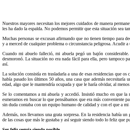
Nuestros mayores necesitan los mejores cuidados de manera permanen
les ha dado la espalda. No podemos permitir que esta situación sea ta
Muchas personas se excusan afirmando que no tienen tiempo para dedi
y a merced de cualquier problema o circunstancia peligrosa. Acudir a 
Cuando mi abuelo falleció, mi abuela pegó un bajón considerable. 
desmoronó. La situación no era nada fácil para ella, pero tampoco pa
así.
La solución consistía en trasladarla a una de esas residencias que os
había pasado los últimos 50 años, una casa que además necesitaría u
edad, algo que le mantendría ocupada y que le haría olvidar, al menos 
Se lo comentamos a mi abuela y accedió. Insistió mucho en que la r
esmeramos en buscar lo que pensábamos que era más conveniente para
sin duda contaba con un equipo humano de calidad y con el que a mi a
Además, nos llevamos una grata sorpresa. En la residencia había un g
de las cosas que más le gustaba y así seguir siendo todo lo feliz que 
Ser feliz seguía siendo posible