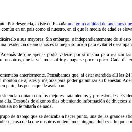
te. Por desgracia, existe en España
una gran cantidad de ancianos que
n común en un país como el nuestro, en el que la media de edad es elev
cárselo a sus mayores. Sin embargo, e independientemente de si esto 
una residencia de ancianos es la mejor solución para evitar el desamparo
Además de que apenas podía valerse por sí misma para realizar las di
ra nosotros, que la veíamos sufrir y apagarse poco a poco. Cada día e
 comentaba anteriormente. Pensábamos que, al estar atendida allí las 2
n montón de ajustes y mejoras para poder garantizar su bienestar. Adem
en parte, las penas que le asolaban.
esidencia contara con los mejores tratamientos y profesionales. Evide
 ella. Después de algunos días obteniendo información de diversos si
buela no le faltaría de nada.
rupo de trabajo que se dedicaba a hacer punto, una de las grandes afici
pudiese, cosa de la que nosotros no teníamos ninguna duda y a lo que cont