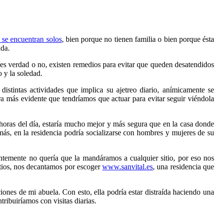
 se encuentran solos
, bien porque no tienen familia o bien porque ésta
ada.
es verdad o no, existen remedios para evitar que queden desatendidos
 y la soledad.
stintas actividades que implica su ajetreo diario, anímicamente se
ra más evidente que tendríamos que actuar para evitar seguir viéndola
4 horas del día, estaría mucho mejor y más segura que en la casa donde
ás, en la residencia podría socializarse con hombres y mujeres de su
ntemente no quería que la mandáramos a cualquier sitio, por eso nos
tios, nos decantamos por escoger
www.sanvital.es
, una residencia que
ones de mi abuela. Con esto, ella podría estar distraída haciendo una
ribuiríamos con visitas diarias.