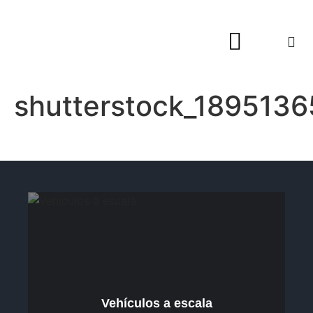
Hogar y Decoración
shutterstock_1895136
Vehículos a escala