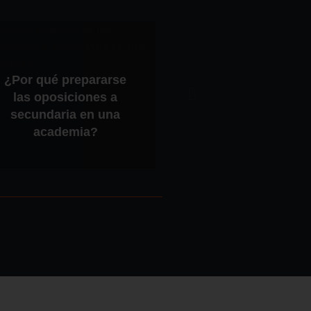
¿Por qué prepararse
las oposiciones a
El “hazlo tú mismo”
secundaria en una
llegado a la mecán
academia?
del automóvil