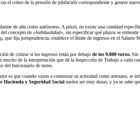
on el cobro de la pensión de jubilación correspondiente y genere nuevo
darme de alta como autónomo. A priori, no existe una cantidad específic
a del concepto de
«habitualidad»,
sin especificar qué plazos se entiende 
mo
, que fija jurisprudencia, establece el límite de ingresos en el Salario 
ión de cotizar si los ingresos están por debajo
de los 9.080 euros.
Sin 
e mucho de la interpretación que dé la Inspección de Trabajo a cada caso 
s del funcionario de turno.
or es que cuando vayas a comenzar su actividad como artesano, te infor
e Hacienda y Seguridad Social
suelen ser muy duras, y ya se sabe que