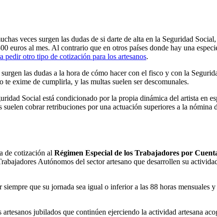
 muchas veces surgen las dudas de si darte de alta en la Seguridad Social
 300 euros al mes. Al contrario que en otros países donde hay una especi
a pedir otro tipo de cotización para los artesanos
.
 surgen las dudas a la hora de cómo hacer con el fisco y con la Segur
no te exime de cumplirla, y las multas suelen ser descomunales.
uridad Social está condicionado por la propia dinámica del artista en esp
tas suelen cobrar retribuciones por una actuación superiores a la nómina
a de cotización al
Régimen Especial de los Trabajadores por Cuen
Trabajadores Autónomos del sector artesano que desarrollen su activida
 siempre que su jornada sea igual o inferior a las 88 horas mensuales 
rtesanos jubilados que continúen ejerciendo la actividad artesana acog