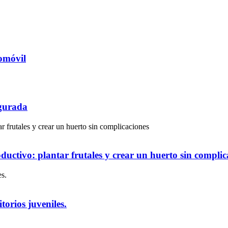
tomóvil
gurada
uctivo: plantar frutales y crear un huerto sin complic
torios juveniles.