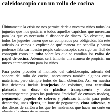
caleidoscopio con un rollo de cocina
Últimamente la crisis no nos permite darle a nuestros niños todos los
juguetes que nos gustaría o todos aquellos caprichos que merezcan
para los que es necesario el disponer de dinero. No obstante, no
todos los juguetes tienen que ser comprados por obligación. En este
artículo os vamos a explicar de qué manera tan sencilla y barata
podemos fabricar nuestro propio caleidoscopio, con algo tan fácil de
conseguir como un
tubo
sobre los que se enrollan los
rollos de
papel de cocina
. Además, será también una manera de propiciar un
nuevo entrenamiento para los niños.
Para poder proceder al montado del caleidoscopio, además del
soporte del rollo de cocina, necesitamos también algunos otros
materiales, pero siempre todos de fácil obtención. Así, en nuestra
lista debemos incluir
lentejuelas
de colorines, una
cartulina
plateada
, un
disco de plástico transparente
y otro
semitransparente (estos los podemos “reciclar” de envases usados),
pegamento
,
papeles de colores
y
pinturas
también para poder
decorarlos, unas
tijeras
, un bote de pegamento,
cinta adhesiva
, y
dos discos de cartón a los que les tendremos que hacer un corte en
círculo a la altura de su centro.