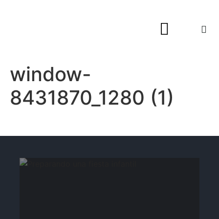
Hogar y Decoración
window-
8431870_1280 (1)