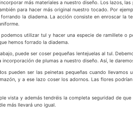
corporar más materiales a nuestro diseño. Los lazos, las 
también para hacer más original nuestro tocado. Por ejemp
rrando la diadema. La acción consiste en enroscar la tel
niforme.
 podemos utilizar tul y hacer una especie de ramillete o
 que hemos forrado la diadema.
rabajo, puede ser coser pequeñas lentejuelas al tul. Debem
a incorporación de plumas a nuestro diseño. Así, le daremo
os pueden ser las peinetas pequeñas cuando llevamos un
azón, y a ese lazo coser los adornos. Las flores podrían 
mple vista y además tendréis la completa seguridad de que
ie más llevará uno igual.